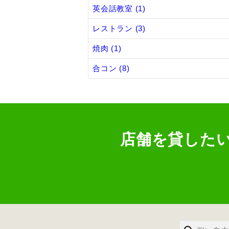
英会話教室 (1)
レストラン (3)
焼肉 (1)
合コン (8)
店舗を貸した