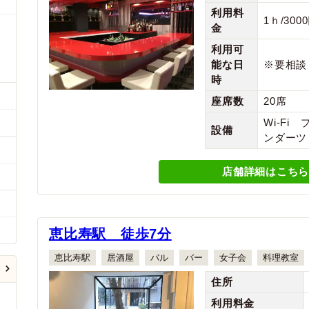
利用料
1ｈ/300
金
利用可
能な日
※要相談
時
座席数
20席
Wi-Fi
設備
ンダーツ
店舗詳細はこちら
恵比寿駅 徒歩7分
恵比寿駅
居酒屋
バル
バー
女子会
料理教室
住所
利用料金